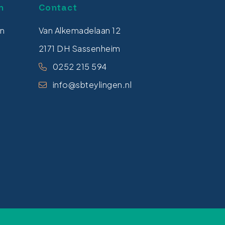
n
Contact
en
Van Alkemadelaan 12
2171 DH Sassenheim
0252 215 594
info@sbteylingen.nl