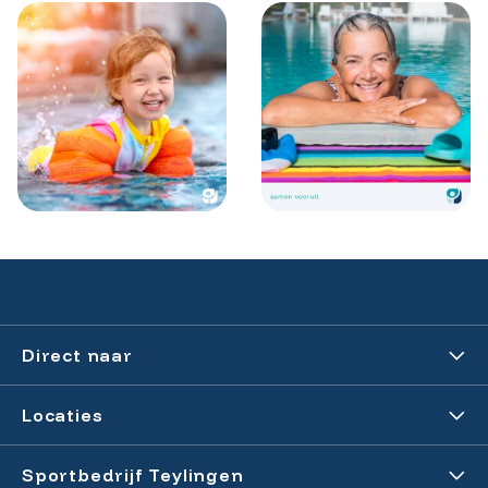
Direct naar
Locatie reserveren
Locaties
Sporten bij De Korf
Zwembad Wasbeek
Sportbedrijf Teylingen
Contact