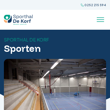
Spring
0252 215 594
naar
inhoud
SPORTHAL DE KORF
Sporten