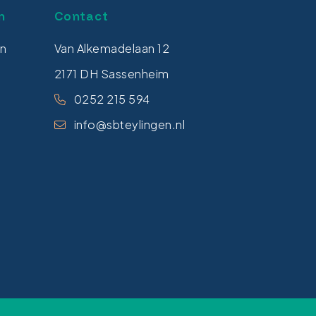
n
Contact
en
Van Alkemadelaan 12
2171 DH Sassenheim
0252 215 594
info@sbteylingen.nl