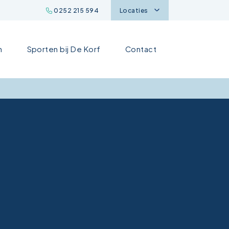
0252 215 594
Locaties
n
Sporten bij De Korf
Contact