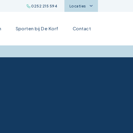
0252 215 594
Locaties
n
Sporten bij De Korf
Contact