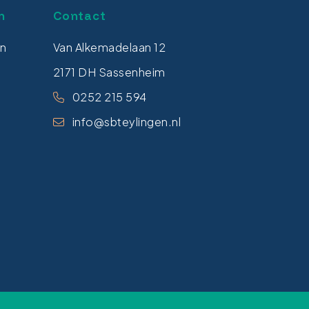
n
Contact
en
Van Alkemadelaan 12
2171 DH Sassenheim
0252 215 594
info@sbteylingen.nl